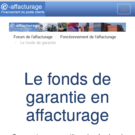
Toggl
navig
Forum de l'affacturage
Fonctionnement de l'affacturage
Le fonds de garantie
Le fonds de
garantie en
affacturage