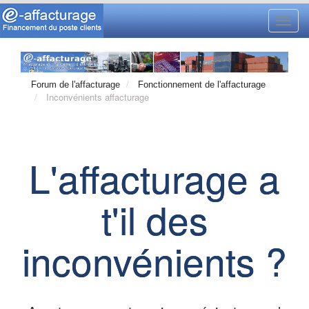
Toggl
navig
Forum de l'affacturage
Fonctionnement de l'affacturage
Inconvénients affacturage
L'affacturage a
t'il des
inconvénients ?