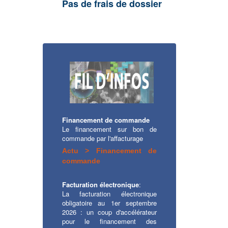
Pas de frais de dossier
Financement de commande
Le financement sur bon de
commande par l'affacturage
Actu > Financement de
commande
Facturation électronique
:
La facturation électronique
obligatoire au 1er septembre
2026 : un coup d'accélérateur
pour le financement des