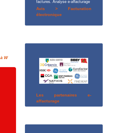
factures. Analyse e-affacturage
Avis > Facturation
électronique
 à W
Les partenaires e-
affacturage