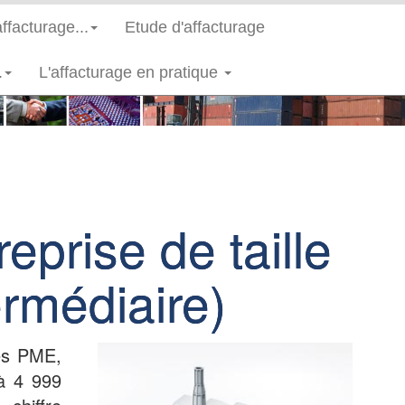
(current)
affacturage...
Etude d'affacturage
.
L'affacturage en pratique
reprise de taille
ermédiaire)
des PME,
 à 4 999