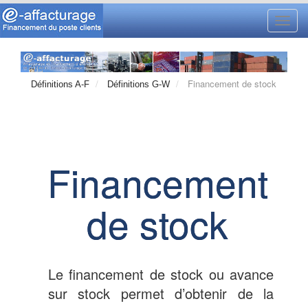
Toggl
navig
Financement de stock
Définitions A-F
Définitions G-W
Financement
de stock
Le financement de stock ou avance
sur stock permet d’obtenir de la